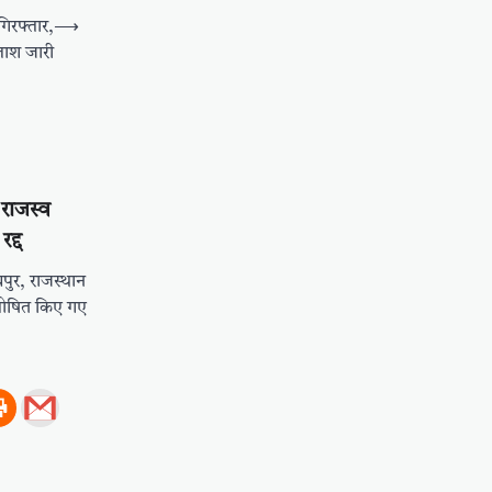
गिरफ्तार,
⟶
लाश जारी
 राजस्व
द्द
पुर, राजस्थान
र घोषित किए गए