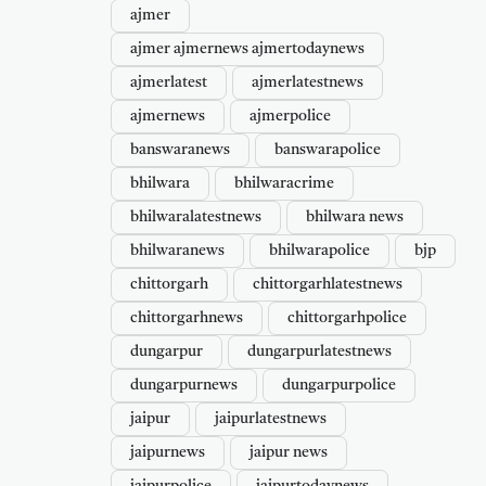
ajmer
ajmer ajmernews ajmertodaynews
ajmerlatest
ajmerlatestnews
ajmernews
ajmerpolice
banswaranews
banswarapolice
bhilwara
bhilwaracrime
bhilwaralatestnews
bhilwara news
bhilwaranews
bhilwarapolice
bjp
chittorgarh
chittorgarhlatestnews
chittorgarhnews
chittorgarhpolice
dungarpur
dungarpurlatestnews
dungarpurnews
dungarpurpolice
jaipur
jaipurlatestnews
jaipurnews
jaipur news