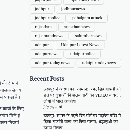
jaipurpolice
jaipurtodaynews
jodhpur
jodhpurnews
jodhpurpolice
pahalgam attack
rajasthan
rajasthannews
rajsamandnews
salumbernews
udaipur
Udaipur Latest News
udaipurnews
udaipurpolice
udaipur today news
udaipurtodaynews
Recent Posts
 की टीम ने
उदयपुर में आस्था का अपमान! अमर सिंह बावजी की
ट संचालक संजय
छत पर युवाओं की शराब पार्टी का VIDEO वायरल,
ें पकड़ा है।
लोगों में भारी आक्रोश
July 30, 2026
कार्यों के लिए
डोम मिले हैं।
उदयपुर: सावन के पहले दिन सोमेश्वर महादेव मंदिर में
दिखा ‘बर्फानी बाबा’ का दिव्य स्वरूप, श्रद्धालुओं का
जाकर नियमों
उमड़ा सैलाब