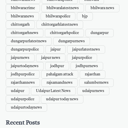
bhilwaracrime
bhilwaralatestnews
bhilwara news
bhilwaranews
bhilwarapolice
bjp
chittorgarh
chittorgarhlatestnews
chittorgarhnews
chittorgarhpolice
dungarpur
dungarpurlatestnews
dungarpurnews
dungarpurpolice
jaipur
jaipurlatestnews
jaipurnews
jaipur news
jaipurpolice
jaipurtodaynews
jodhpur
jodhpurnews
jodhpurpolice
pahalgam attack
rajasthan
rajasthannews
rajsamandnews
salumbernews
udaipur
Udaipur Latest News
udaipurnews
udaipurpolice
udaipur today news
udaipurtodaynews
Recent Posts