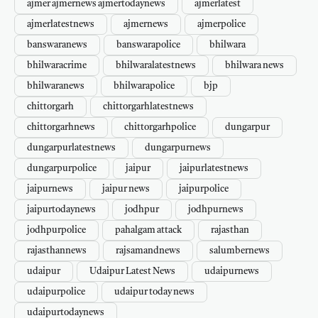
ajmer ajmernews ajmertodaynews
ajmerlatest
ajmerlatestnews
ajmernews
ajmerpolice
banswaranews
banswarapolice
bhilwara
bhilwaracrime
bhilwaralatestnews
bhilwara news
bhilwaranews
bhilwarapolice
bjp
chittorgarh
chittorgarhlatestnews
chittorgarhnews
chittorgarhpolice
dungarpur
dungarpurlatestnews
dungarpurnews
dungarpurpolice
jaipur
jaipurlatestnews
jaipurnews
jaipur news
jaipurpolice
jaipurtodaynews
jodhpur
jodhpurnews
jodhpurpolice
pahalgam attack
rajasthan
rajasthannews
rajsamandnews
salumbernews
udaipur
Udaipur Latest News
udaipurnews
udaipurpolice
udaipur today news
udaipurtodaynews