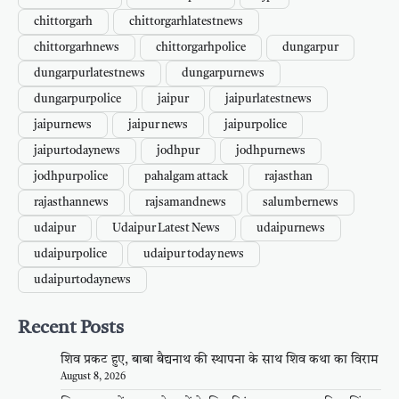
chittorgarh
chittorgarhlatestnews
chittorgarhnews
chittorgarhpolice
dungarpur
dungarpurlatestnews
dungarpurnews
dungarpurpolice
jaipur
jaipurlatestnews
jaipurnews
jaipur news
jaipurpolice
jaipurtodaynews
jodhpur
jodhpurnews
jodhpurpolice
pahalgam attack
rajasthan
rajasthannews
rajsamandnews
salumbernews
udaipur
Udaipur Latest News
udaipurnews
udaipurpolice
udaipur today news
udaipurtodaynews
Recent Posts
शिव प्रकट हुए, बाबा बैद्यनाथ की स्थापना के साथ शिव कथा का विराम
August 8, 2026