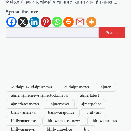
फेहरिस्त में एक और चौंकाने वाला मामला सामने आया है। मामला…
Spread the love
Search
#udaipur#udaipurnews
#udaipurnews
ajmer
ajmer ajmernews ajmertodaynews
ajmerlatest
ajmerlatestnews
ajmernews
ajmerpolice
banswaranews
banswarapolice
bhilwara
bhilwaracrime
bhilwaralatestnews
bhilwara news
bhilwaranews
bhilwarapolice
bjp