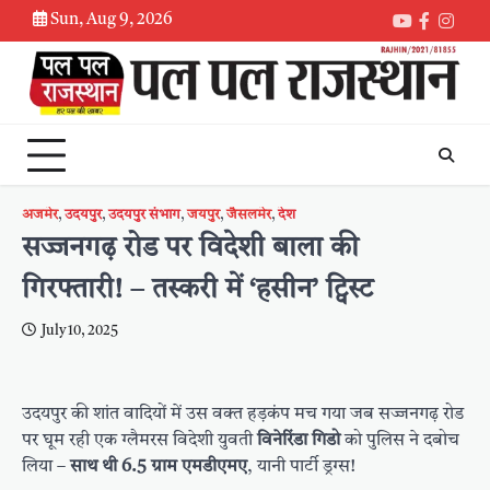
Skip
Sun, Aug 9, 2026
Youtube
Faceboo
Inst
to
content
अजमेर
,
उदयपुर
,
उदयपुर संभाग
,
जयपुर
,
जैसलमेर
,
देश
सज्जनगढ़ रोड पर विदेशी बाला की
गिरफ्तारी! – तस्करी में ‘हसीन’ ट्विस्ट
July 10, 2025
उदयपुर की शांत वादियों में उस वक्त हड़कंप मच गया जब सज्जनगढ़ रोड
पर घूम रही एक ग्लैमरस विदेशी युवती
विनेरिंडा गिडो
को पुलिस ने दबोच
लिया –
साथ थी 6.5 ग्राम एमडीएमए
, यानी पार्टी ड्रग्स!