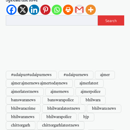
Spread the love
Search
#udaipur#udaipurnews
#udaipurnews
ajmer
ajmer ajmernews ajmertodaynews
ajmerlatest
ajmerlatestnews
ajmernews
ajmerpolice
banswaranews
banswarapolice
bhilwara
bhilwaracrime
bhilwaralatestnews
bhilwara news
bhilwaranews
bhilwarapolice
bjp
chittorgarh
chittorgarhlatestnews