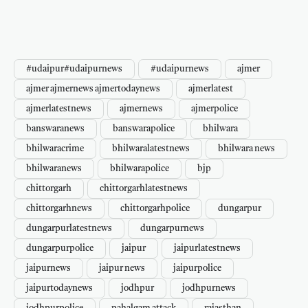
#udaipur#udaipurnews
#udaipurnews
ajmer
ajmer ajmernews ajmertodaynews
ajmerlatest
ajmerlatestnews
ajmernews
ajmerpolice
banswaranews
banswarapolice
bhilwara
bhilwaracrime
bhilwaralatestnews
bhilwara news
bhilwaranews
bhilwarapolice
bjp
chittorgarh
chittorgarhlatestnews
chittorgarhnews
chittorgarhpolice
dungarpur
dungarpurlatestnews
dungarpurnews
dungarpurpolice
jaipur
jaipurlatestnews
jaipurnews
jaipur news
jaipurpolice
jaipurtodaynews
jodhpur
jodhpurnews