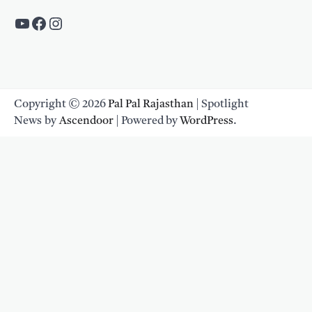
https://www.youtube.com/c/PalpalRaja
https://www.facebook.com/palpalraj
Instagram
Copyright © 2026
Pal Pal Rajasthan
| Spotlight
News by
Ascendoor
| Powered by
WordPress
.