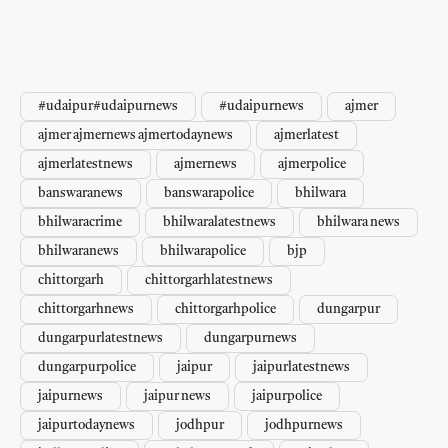
#udaipur#udaipurnews
#udaipurnews
ajmer
ajmer ajmernews ajmertodaynews
ajmerlatest
ajmerlatestnews
ajmernews
ajmerpolice
banswaranews
banswarapolice
bhilwara
bhilwaracrime
bhilwaralatestnews
bhilwara news
bhilwaranews
bhilwarapolice
bjp
chittorgarh
chittorgarhlatestnews
chittorgarhnews
chittorgarhpolice
dungarpur
dungarpurlatestnews
dungarpurnews
dungarpurpolice
jaipur
jaipurlatestnews
jaipurnews
jaipur news
jaipurpolice
jaipurtodaynews
jodhpur
jodhpurnews