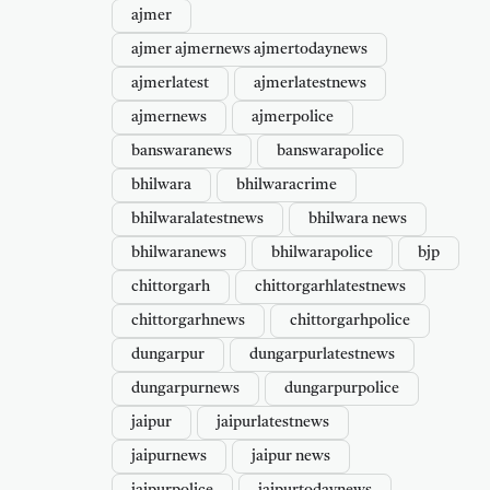
ajmer
ajmer ajmernews ajmertodaynews
ajmerlatest
ajmerlatestnews
ajmernews
ajmerpolice
banswaranews
banswarapolice
bhilwara
bhilwaracrime
bhilwaralatestnews
bhilwara news
bhilwaranews
bhilwarapolice
bjp
chittorgarh
chittorgarhlatestnews
chittorgarhnews
chittorgarhpolice
dungarpur
dungarpurlatestnews
dungarpurnews
dungarpurpolice
jaipur
jaipurlatestnews
jaipurnews
jaipur news