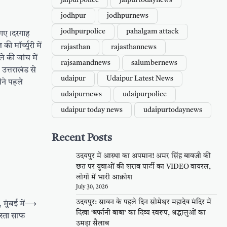
jaipurpolice
jaipurtodaynews
jodhpur
jodhpurnews
jodhpurpolice
pahalgam attack
ो गए।दरगाह
मॉर्च्युरी में
rajasthan
rajasthannews
 की जांच में
rajsamandnews
salumbernews
उत्तराखंड से
udaipur
Udaipur Latest News
ीने पहले
udaipurnews
udaipurpolice
udaipur today news
udaipurtodaynews
Recent Posts
उदयपुर में आस्था का अपमान! अमर सिंह बावजी की
छत पर युवाओं की शराब पार्टी का VIDEO वायरल,
लोगों में भारी आक्रोश
July 30, 2026
उदयपुर: सावन के पहले दिन सोमेश्वर महादेव मंदिर में
ुंबई में
⟶
दिखा ‘बर्फानी बाबा’ का दिव्य स्वरूप, श्रद्धालुओं का
स्ता साफ
उमड़ा सैलाब