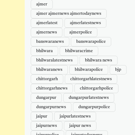
ajmer
ajmer ajmernews ajmertodaynews
ajmerlatest
ajmerlatestnews
ajmernews
ajmerpolice
banswaranews
banswarapolice
bhilwara
bhilwaracrime
bhilwaralatestnews
bhilwara news
bhilwaranews
bhilwarapolice
bjp
chittorgarh
chittorgarhlatestnews
chittorgarhnews
chittorgarhpolice
dungarpur
dungarpurlatestnews
dungarpurnews
dungarpurpolice
jaipur
jaipurlatestnews
jaipurnews
jaipur news