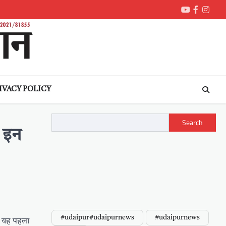
Youtube
Faceboo
Inst
IVACY POLICY
Search
 इन
#udaipur#udaipurnews
#udaipurnews
तो यह पहला