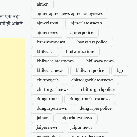
ajmer
ajmer ajmernews ajmertodaynews
का एक बड़ा
ajmerlatest
ajmerlatestnews
ंपनी ही अकेले
ajmernews
ajmerpolice
banswaranews
banswarapolice
bhilwara
bhilwaracrime
bhilwaralatestnews
bhilwara news
bhilwaranews
bhilwarapolice
bjp
chittorgarh
chittorgarhlatestnews
chittorgarhnews
chittorgarhpolice
dungarpur
dungarpurlatestnews
dungarpurnews
dungarpurpolice
jaipur
jaipurlatestnews
jaipurnews
jaipur news